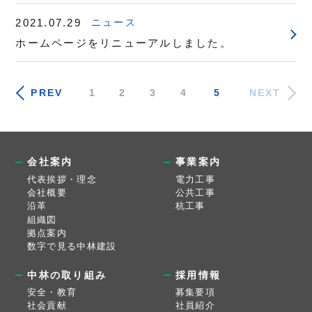
2021.07.29
ニュース
ホームページをリニューアルしました。
PREV
1
2
3
4
5
NEXT
会社案内
事業案内
代表挨拶・理念
電力工事
会社概要
公共工事
沿革
杭工事
組織図
拠点案内
数字で見る中林建設
中林の取り組み
採用情報
安全・教育
募集要項
社会貢献
社員紹介